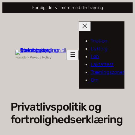
Spring
For dig, der vil mere med din træning
til
indhold
Triatlon
Cykling
Løb
Forside
>
Privacy Policy
Laktattest
Træningszoner
Om
Privatlivspolitik og
fortrolighedserklæring