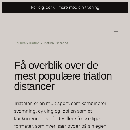
Spring
For dig, der vil mere med din træning
til
indhold
Forside
>
Triatlon
>
Triatlon Distance
Få overblik over de
mest populære triatlon
distancer
Triathlon er en multisport, som kombinerer
svømning, cykling og løbi én samlet
konkurrence. Der findes flere forskellige
formater, som hver især byder på sin egen