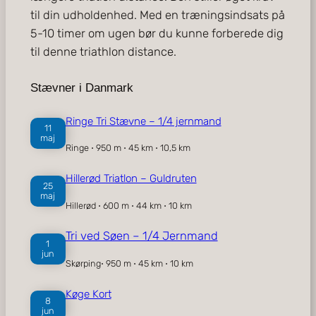
til din udholdenhed. Med en træningsindsats på
5-10 timer om ugen bør du kunne forberede dig
til denne triathlon distance.
Stævner i Danmark
Ringe Tri Stævne – 1/4 jernmand
11
maj
Ringe ⋅ 950 m ⋅ 45 km ⋅ 10,5 km
Hillerød Triatlon – Guldruten
25
maj
Hillerød ⋅ 600 m ⋅ 44 km ⋅ 10 km
Tri ved Søen – 1/4 Jernmand
1
jun
Skørping⋅ 950 m ⋅ 45 km ⋅ 10 km
Køge Kort
8
jun