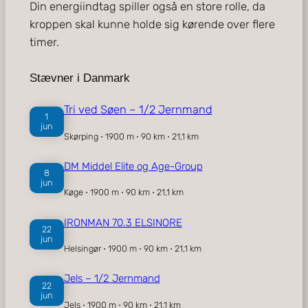
Din energiindtag spiller også en store rolle, da
kroppen skal kunne holde sig kørende over flere
timer.
Stævner i Danmark
Tri ved Søen – 1/2 Jernmand
1
jun
Skørping ⋅ 1900 m ⋅ 90 km ⋅ 21,1 km
DM Middel Elite og Age-Group
8
jun
Køge ⋅ 1900 m ⋅ 90 km ⋅ 21,1 km
IRONMAN 70.3 ELSINORE
22
jun
Helsingør ⋅ 1900 m ⋅ 90 km ⋅ 21,1 km
Jels – 1/2 Jernmand
22
jun
Jels ⋅ 1900 m ⋅ 90 km ⋅ 21,1 km