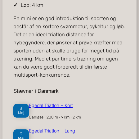
Løb: 4 km
En mini er en god introduktion til sporten og
består af en kortere svømmetur, cykeltur og løb.
Det er en ideel triatlon distance for
nybegyndere, der ønsker at prøve kræfter med
sporten uden at skulle bruge for meget tid på
træning. Med et par timers træning om ugen
kan du være godt forberedt til din første
multisport-konkurrence.
Stævner i Danmark
Egedal Triatlon – Kort
3
Maj
Ganløse ⋅ 200 m ⋅ 9 km ⋅ 2 km
Egedal Triatlon – Lang
3
Maj