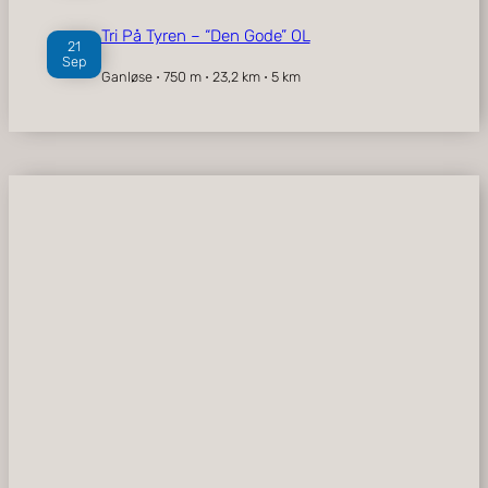
Tri På Tyren – “Den Gode” OL
21
Sep
Ganløse ⋅ 750 m ⋅ 23,2 km ⋅ 5 km