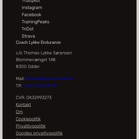
Trustpilot
Instagram
Facebook
TrainingPeaks
TriDot
Strava
Coach Lykke Endurance
c/o Thomas Lykke Sørensen
Blommevænget 148
8300 Odder
Mail:
thomas@coachlykke.dk
Tlf:
+45 31 25 44 74
CVR: DK32993273
Kontakt
Om
Cookiepolitik
Privatlivspolitik
Googles privatlivspolitik