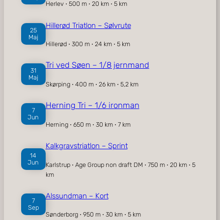
Herlev ⋅ 500 m ⋅ 20 km ⋅ 5 km
Hillerød Triatlon – Sølvrute
25
Maj
Hillerød ⋅ 300 m ⋅ 24 km ⋅ 5 km
Tri ved Søen – 1/8 jernmand
31
Maj
Skørping ⋅ 400 m ⋅ 26 km ⋅ 5,2 km
Herning Tri – 1/6 ironman
7
Jun
Herning ⋅ 650 m ⋅ 30 km ⋅ 7 km
Kalkgravstriatlon – Sprint
14
Jun
Karlstrup ⋅ Age Group non draft DM ⋅ 750 m ⋅ 20 km ⋅ 5
km
Alssundman – Kort
7
Sep
Sønderborg ⋅ 950 m ⋅ 30 km ⋅ 5 km