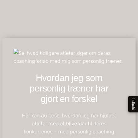
Hvordan jeg som
personlig træner har
gjort en forskel
Indhold
Her kan du læse, hvordan jeg har hjulpet
atleter med at blive klar til deres
konkurrence – med personlig coaching