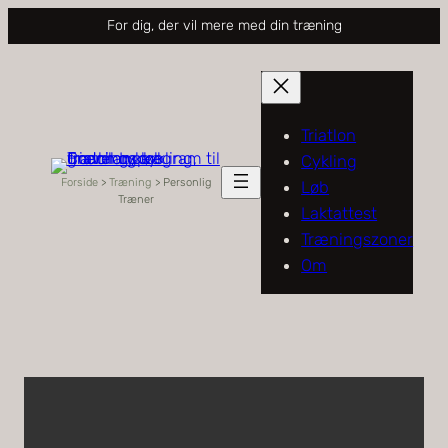
Spring
For dig, der vil mere med din træning
til
indhold
Triatlon
Cykling
Forside
>
Træning
>
Personlig
Løb
Træner
Laktattest
Træningszoner
Om