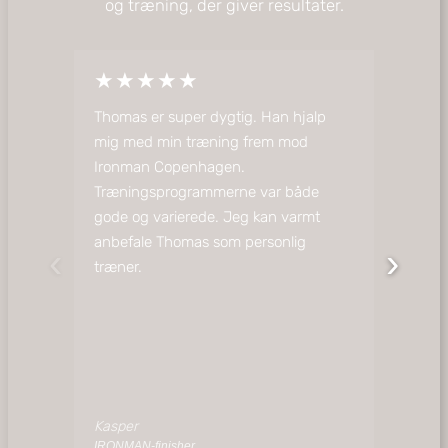
og træning, der giver resultater.
★★★★★
★★
Thomas er super dygtig. Han hjalp
Mit træ
mig med min træning frem mod
skrædder
Ironman Copenhagen.
og mere 
Træningsprogrammerne var både
månede
gode og varierede. Jeg kan varmt
tydelig
anbefale Thomas som personlig
blevet 
‹
›
træner.
løb med
Kasper
Lennart
IRONMAN-finisher
Gravelrytt