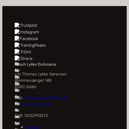
Trustpilot
Instagram
Facebook
TrainingPeaks
TriDot
Strava
Coach Lykke Endurance
c/o Thomas Lykke Sørensen
Blommevænget 148
8300 Odder
Mail:
thomas@coachlykke.dk
Tlf:
+45 31 25 44 74
CVR: DK32993273
Kontakt