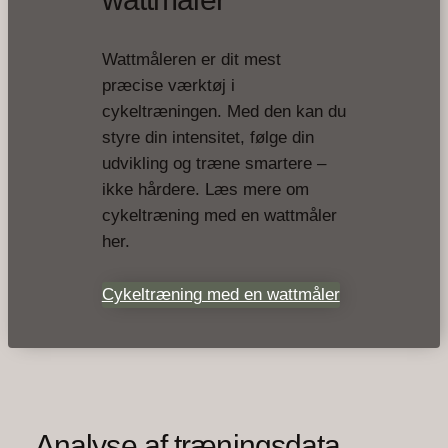
Wattmåleren er dit mest
præcise værktøj i
cykeltræningen. Med den kan du
styre din intensitet, følge din
udvikling og træne smartere –
ikke hårdere. Læs mere om
cykeltræning med en wattmåler
her.
Cykeltræning med en wattmåler
Analyse af træningsdata