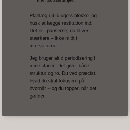
klar på startlinjen.
Planlæg i 3–6 ugers blokke, og
husk at lægge restitution ind.
Det er i pauserne, du bliver
stærkere – ikke midt i
intervallerne.
Jeg bruger altid periodisering i
mine planer. Det giver både
struktur og ro. Du ved præcist,
hvad du skal fokusere på
hvornår – og du topper, når det
gælder.