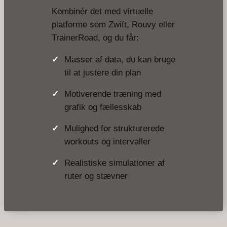
Kombinér det med virtuelle
platforme som Zwift, Rouvy eller
TrainerRoad, og du får:
Masser af data, du kan bruge
til at justere din plan
Motiverende træning med
grafik og fællesskab
Mulighed for strukturerede
workouts og intervaller
Realistiske simulationer af
ruter og stævner