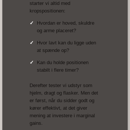
starter vi altid med
kropspositionen:
Hvordan er hoved, skuldre
og arme placeret?
Hvor lavt kan du ligge uden
at spænde op?
Kan du holde positionen
stabilt i flere timer?
Derefter tester vi udstyr som
hjelm, dragt og flasker. Men det
er først, når du sidder godt og
kører effektivt, at det giver
mening at investere i marginal
gains.