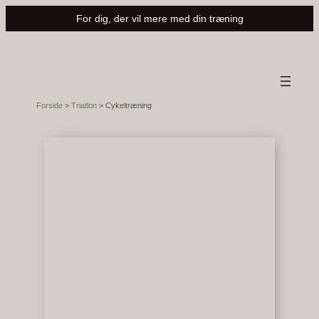
Spring
For dig, der vil mere med din træning
til
indhold
Forside
>
Triatlon
>
Cykeltræning