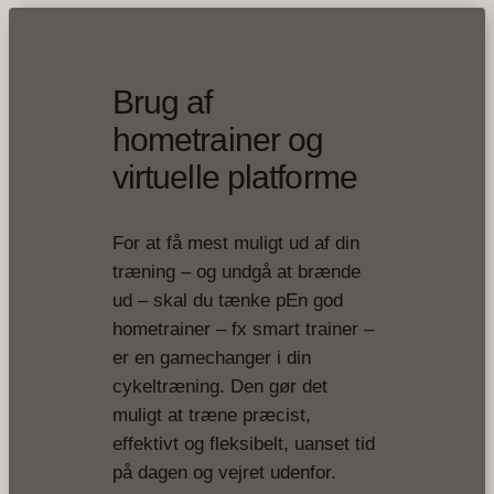
Brug af
hometrainer og
virtuelle platforme
For at få mest muligt ud af din
træning – og undgå at brænde
ud – skal du tænke pEn god
hometrainer – fx smart trainer –
er en gamechanger i din
cykeltræning. Den gør det
muligt at træne præcist,
effektivt og fleksibelt, uanset tid
på dagen og vejret udenfor.