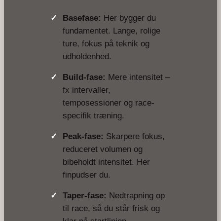
Basefase:
Her bygger du
fundamentet. Lange, rolige
ture, fokus på teknik og
udholdenhed.
Build-fase:
Mere intensitet –
fx intervaller,
temposessioner og race-
specifik træning.
Peak-fase:
Skarpere fokus,
reduceret volumen og
bibeholdt intensitet. Her
finpudser du.
Taper-fase:
Nedtrapning op
til race, så du står frisk og