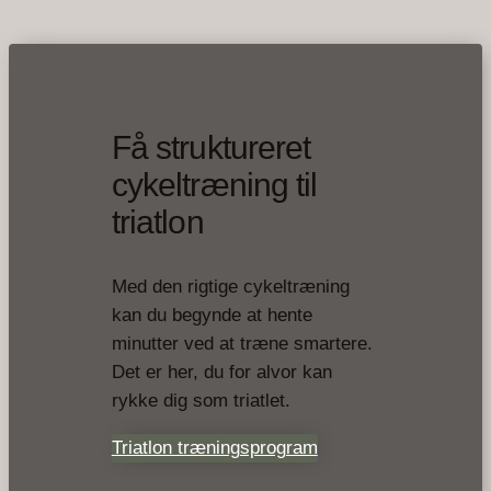
Få struktureret
cykeltræning til
triatlon
Med den rigtige cykeltræning
kan du begynde at hente
minutter ved at træne smartere.
Det er her, du for alvor kan
rykke dig som triatlet.
Triatlon træningsprogram