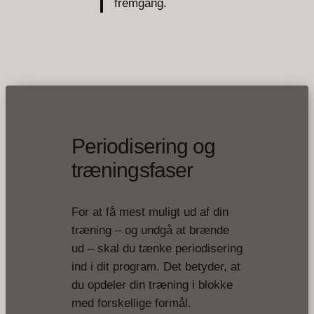
fremgang.
Periodisering og
træningsfaser
For at få mest muligt ud af din
træning – og undgå at brænde
ud – skal du tænke periodisering
ind i dit program. Det betyder, at
du opdeler din træning i blokke
med forskellige formål.