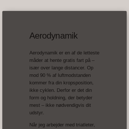
Aerodynamik
Aerodynamik er en af de letteste
måder at hente gratis fart på –
især over lange distancer. Op
mod 90 % af luftmodstanden
kommer fra din kropsposition,
ikke cyklen. Derfor er det din
form og holdning, der betyder
mest – ikke nødvendigvis dit
udstyr.
Når jeg arbejder med triatleter,