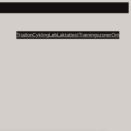
Triatlon
Cykling
Løb
Laktattest
Træningszoner
Om