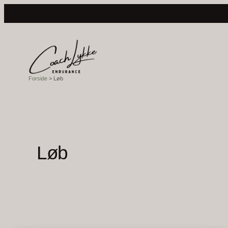
Spring
til
indhold
Forside
>
Løb
Løb