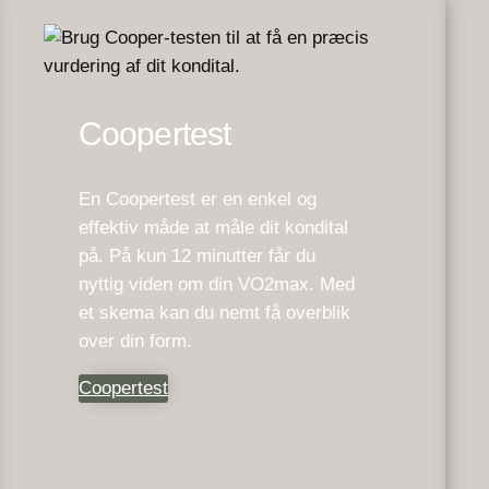
Coopertest
En Coopertest er en enkel og
effektiv måde at måle dit kondital
på. På kun 12 minutter får du
nyttig viden om din VO2max. Med
et skema kan du nemt få overblik
over din form.
Coopertest