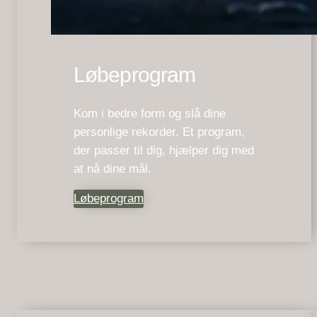
Løbeprogram
Kom i bedre form og slå dine
personlige rekorder. Et program,
der passer til dig, hjælper dig med
at nå dine mål.
Løbeprogram