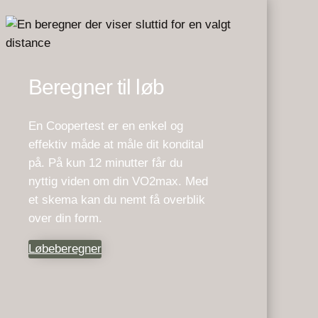
Beregner til løb
En Coopertest er en enkel og
effektiv måde at måle dit kondital
på. På kun 12 minutter får du
nyttig viden om din VO2max. Med
et skema kan du nemt få overblik
over din form.
Løbeberegner