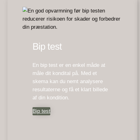
Bip test
En bip test er en enkel måde at
måle dit kondital på. Med et
skema kan du nemt analysere
resultaterne og få et klart billede
af din kondition.
Bip test